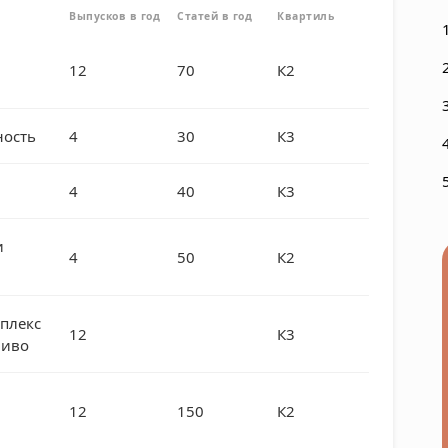
Выпусков в год
Статей в год
Квартиль
12
70
К2
ость
4
30
К3
4
40
К3
и
4
50
К2
плекс
12
К3
ливо
12
150
К2