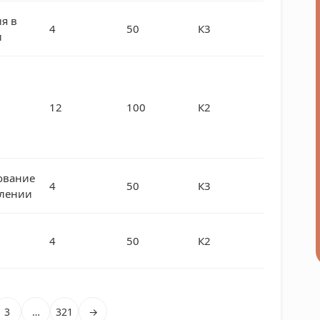
я в
4
50
К3
и
12
100
К2
ование
4
50
К3
влении
4
50
К2
3
…
321
→