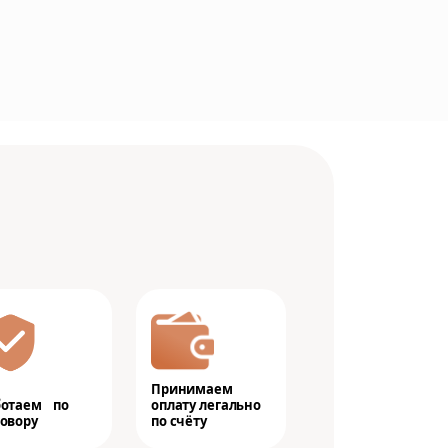
Принимаем
ботаем по
оплату легально
овору
по счёту