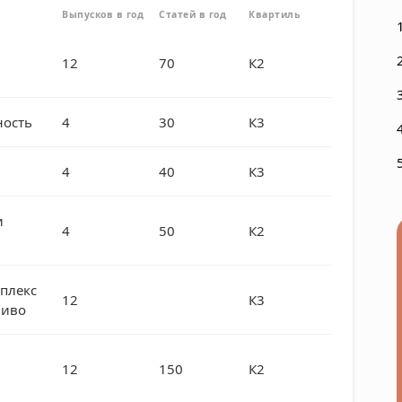
Выпусков в год
Статей в год
Квартиль
12
70
К2
ость
4
30
К3
4
40
К3
и
4
50
К2
плекс
12
К3
ливо
12
150
К2