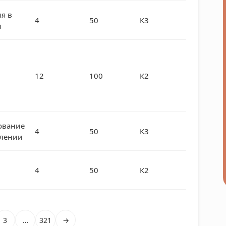
я в
4
50
К3
и
12
100
К2
ование
4
50
К3
влении
4
50
К2
3
…
321
→