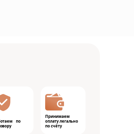
Принимаем
ботаем по
оплату легально
овору
по счёту