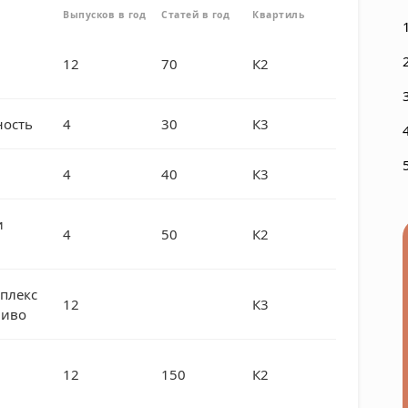
Выпусков в год
Статей в год
Квартиль
12
70
К2
ость
4
30
К3
4
40
К3
и
4
50
К2
плекс
12
К3
ливо
12
150
К2