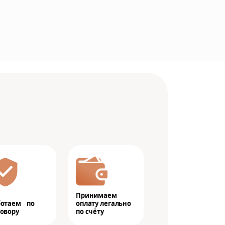
Принимаем
ботаем по
оплату легально
овору
по счёту