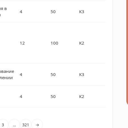
я в
4
50
К3
и
12
100
К2
ование
4
50
К3
влении
4
50
К2
3
…
321
→