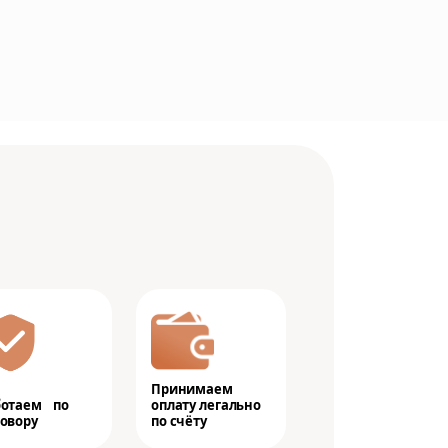
Принимаем
ботаем по
оплату легально
овору
по счёту