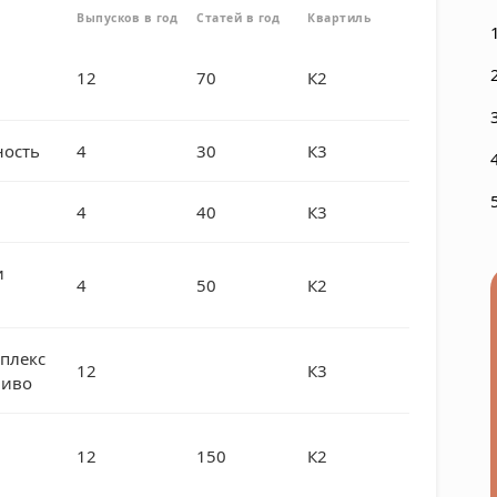
Выпусков в год
Статей в год
Квартиль
12
70
К2
ость
4
30
К3
4
40
К3
и
4
50
К2
плекс
12
К3
ливо
12
150
К2