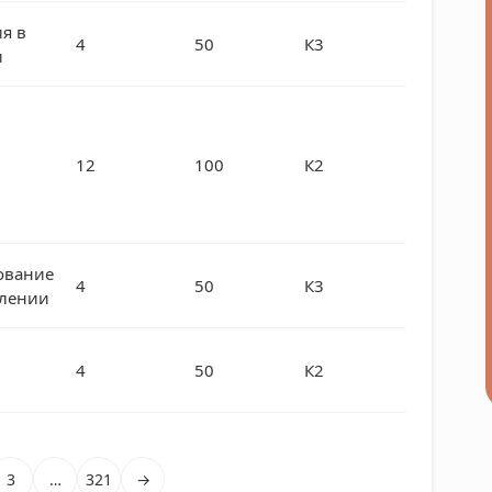
я в
4
50
К3
и
12
100
К2
ование
4
50
К3
влении
4
50
К2
3
…
321
→