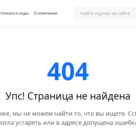
Оплата и коды
О компании
404
Упс! Страница не найдена
же, мы не можем найти то, что вы ищете. С
огла устареть или в адресе допущена ошибк