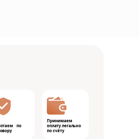
Принимаем
ботаем по
оплату легально
овору
по счёту