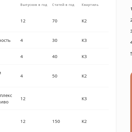
Выпусков в год
Статей в год
Квартиль
12
70
К2
ость
4
30
К3
4
40
К3
и
4
50
К2
плекс
12
К3
ливо
12
150
К2