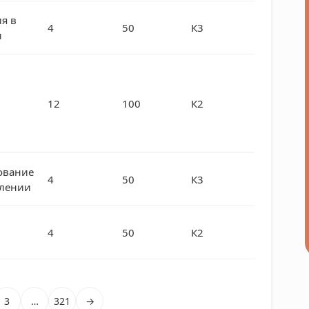
я в
4
50
К3
и
12
100
К2
ование
4
50
К3
влении
4
50
К2
3
…
321
→