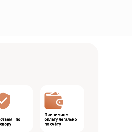
Принимаем
ботаем по
оплату легально
овору
по счёту