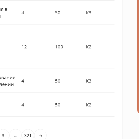
я в
4
50
К3
и
12
100
К2
ование
4
50
К3
влении
4
50
К2
3
…
321
→