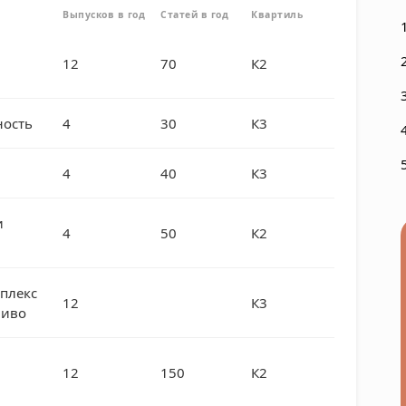
Выпусков в год
Статей в год
Квартиль
12
70
К2
ость
4
30
К3
4
40
К3
и
4
50
К2
плекс
12
К3
ливо
12
150
К2