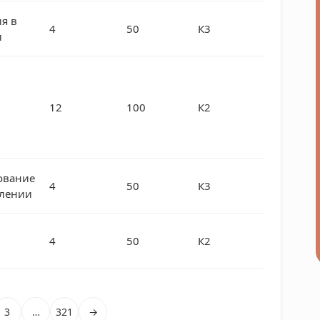
я в
4
50
К3
и
12
100
К2
ование
4
50
К3
влении
4
50
К2
3
…
321
→