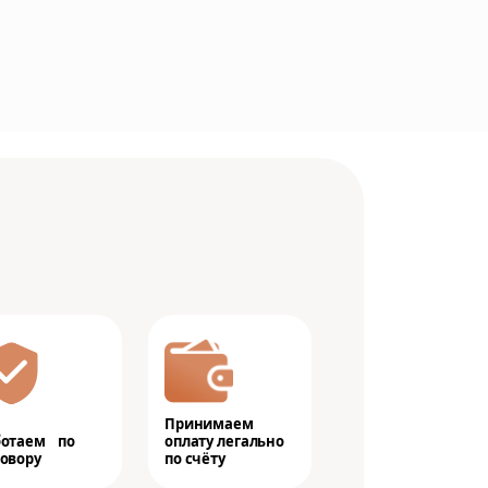
Принимаем
ботаем по
оплату легально
овору
по счёту