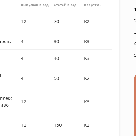
Выпусков в год
Статей в год
Квартиль
12
70
К2
ость
4
30
К3
4
40
К3
и
4
50
К2
плекс
12
К3
ливо
12
150
К2