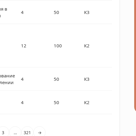
я в
4
50
К3
и
12
100
К2
ование
4
50
К3
влении
4
50
К2
3
…
321
→