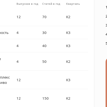
Выпусков в год
Статей в год
Квартиль
12
70
К2
ость
4
30
К3
4
40
К3
и
4
50
К2
плекс
12
К3
ливо
12
150
К2