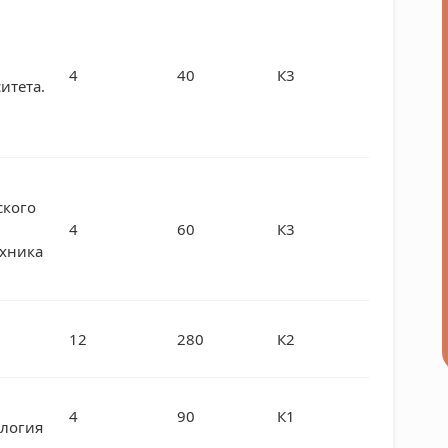
4
40
К3
итета.
ского
4
60
К3
ехника
»
12
280
К2
4
90
К1
ология