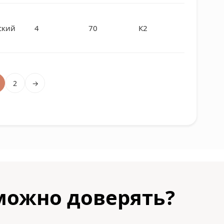
ский
4
70
К2
и
2
→
можно доверять?