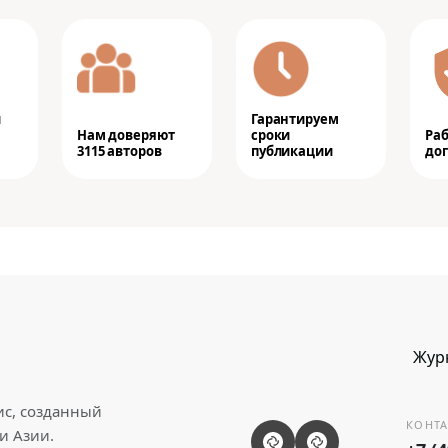
и
Гарантируем
Нам доверяют
сроки
Ра
3115 авторов
публикации
дог
Жур
ис, созданный
КОНТА
и Азии.