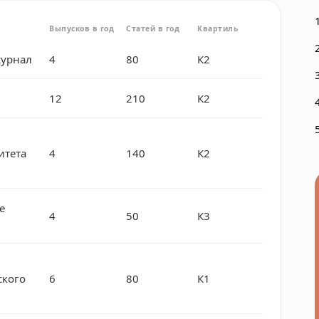
Выпусков в год
Статей в год
Квартиль
журнал
4
80
К2
12
210
К2
итета
4
140
К2
е
4
50
К3
ского
6
80
К1