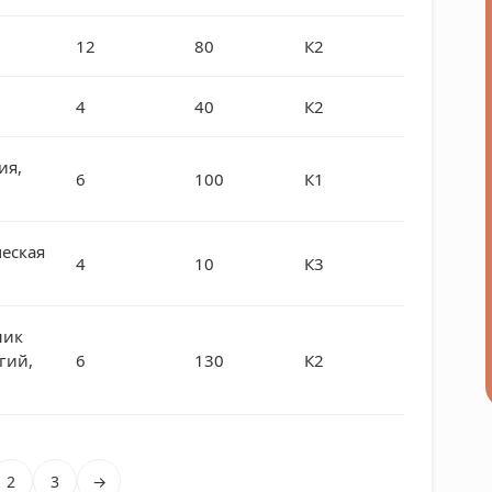
12
80
К2
4
40
К2
ия,
6
100
К1
еская
4
10
К3
ник
гий,
6
130
К2
2
3
→