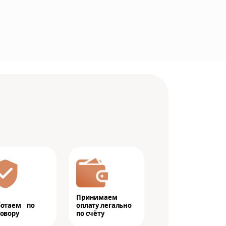
Принимаем
ботаем по
оплату легально
овору
по счёту