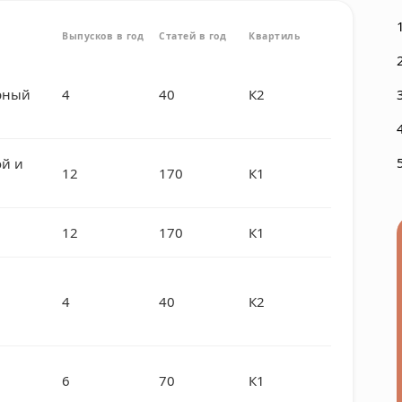
Выпусков в год
Статей в год
Квартиль
ерный
4
40
К2
й и
12
170
К1
12
170
К1
4
40
К2
6
70
К1