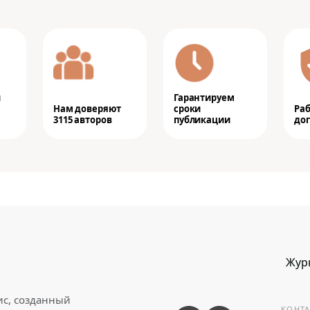
и
Гарантируем
Нам доверяют
сроки
Ра
3115 авторов
публикации
дог
Жур
ис, созданный
КОНТА