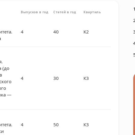
Выпусков в год
Статей в год
Квартиль
итета.
4
40
К2
а
я.
 (до
в
4
30
К3
ского
ого
ика —
итета.
4
50
К3
ки