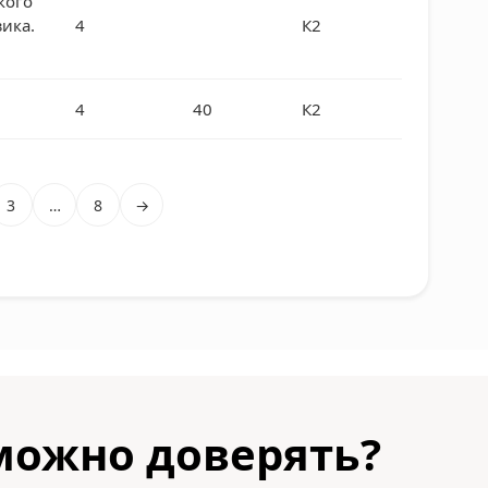
кого
зика.
4
К2
4
40
К2
3
…
8
→
можно доверять?