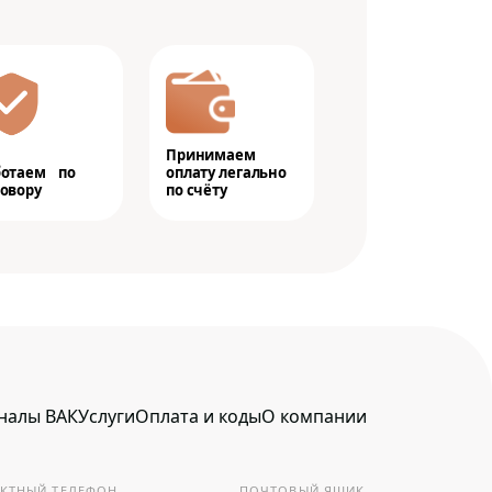
Принимаем
ботаем по
оплату легально
овору
по счёту
налы ВАК
Услуги
Оплата и коды
О компании
КТНЫЙ ТЕЛЕФОН
ПОЧТОВЫЙ ЯЩИК