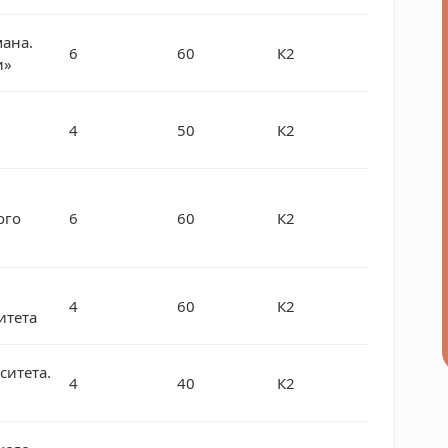
мана.
6
60
К2
и»
4
50
К2
ого
6
60
К2
4
60
К2
итета
ситета.
4
40
К2