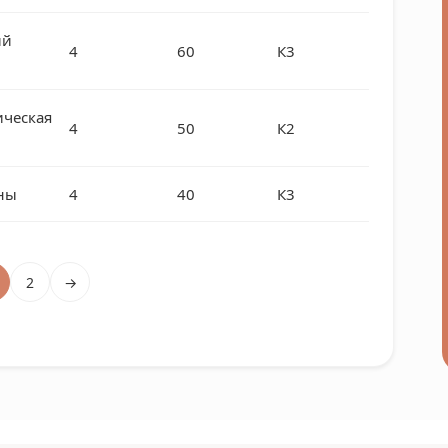
ий
4
60
К3
ическая
4
50
К2
ены
4
40
К3
2
→