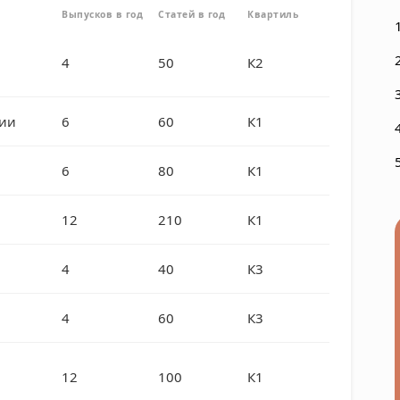
Выпусков в год
Статей в год
Квартиль
4
50
К2
гии
6
60
К1
6
80
К1
12
210
К1
4
40
К3
4
60
К3
12
100
К1