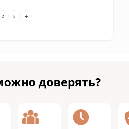
2
3
→
можно доверять?