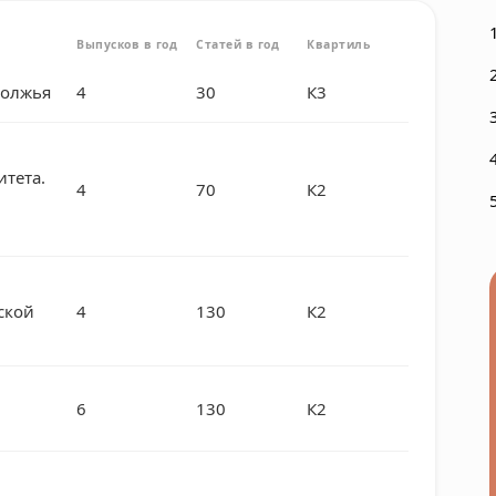
Выпусков в год
Статей в год
Квартиль
волжья
4
30
К3
итета.
4
70
К2
ской
4
130
К2
6
130
К2