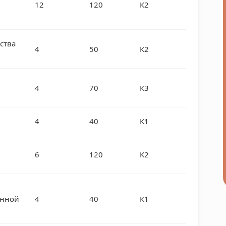
12
120
К2
ства
4
50
К2
4
70
К3
4
40
К1
6
120
К2
енной
4
40
К1