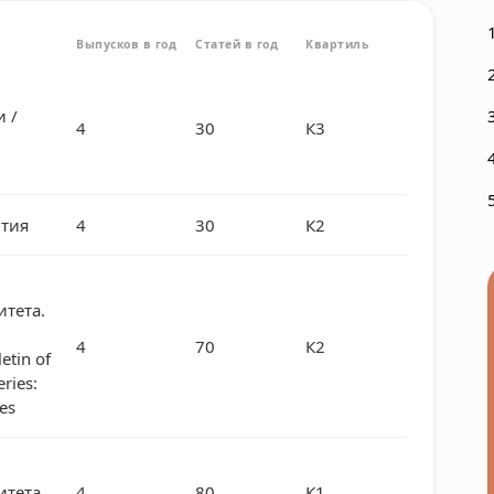
Выпусков в год
Статей в год
Квартиль
 /
4
30
К3
ития
4
30
К2
итета.
4
70
К2
tin of
ries:
es
итета
4
80
К1