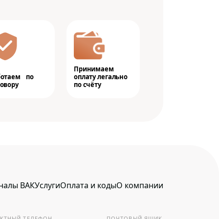
Принимаем
ботаем по
оплату легально
овору
по счёту
налы ВАК
Услуги
Оплата и коды
О компании
КТНЫЙ ТЕЛЕФОН
ПОЧТОВЫЙ ЯЩИК