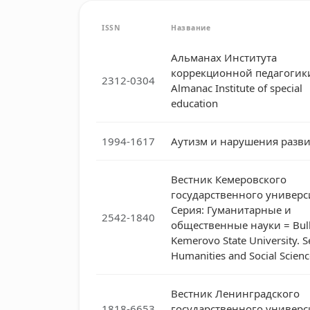
ISSN
Название
Альманах Института
коррекционной педагогики
2312-0304
Almanac Institute of special
education
1994-1617
Аутизм и нарушения разв
Вестник Кемеровского
государственного универс
Серия: Гуманитарные и
2542-1840
общественные науки = Bulle
Kemerovo State University. Se
Humanities and Social Scienc
Вестник Ленинградского
1818-6653
государственного универс