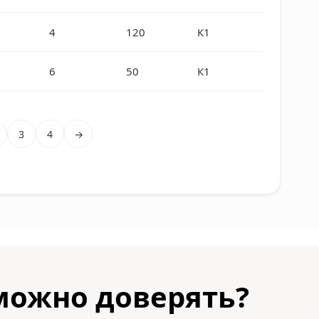
4
120
К1
6
50
К1
3
4
→
можно доверять?