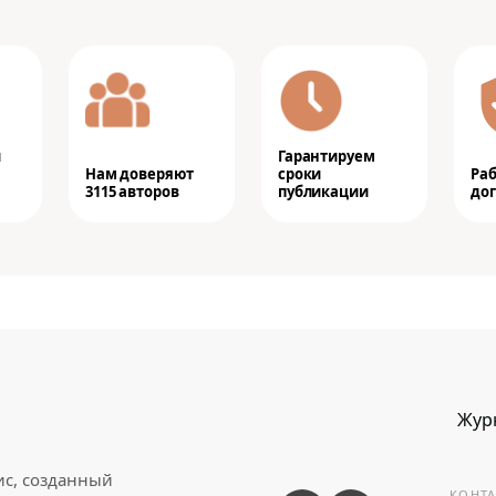
и
Гарантируем
Нам доверяют
сроки
Ра
3115 авторов
публикации
дог
Жур
ис, созданный
КОНТА