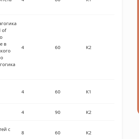
агогика
 of
до
е в
4
60
К2
ского
го
агогика
4
60
К1
4
90
К2
тей с
8
60
К2