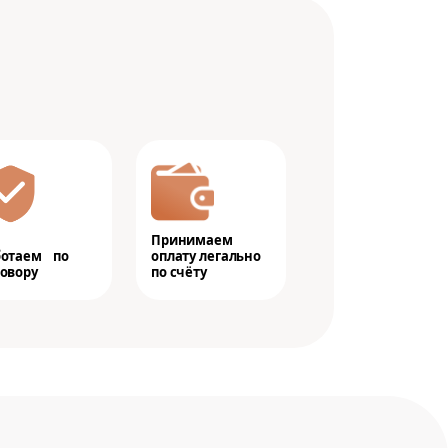
Принимаем
ботаем по
оплату легально
овору
по счёту