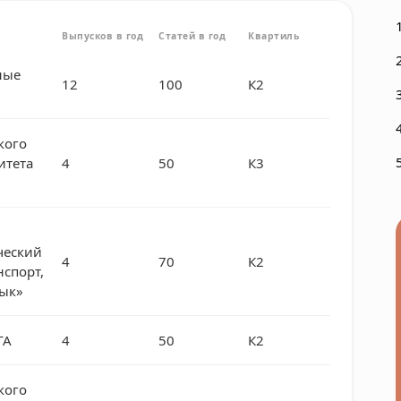
Выпусков в год
Статей в год
Квартиль
ные
12
100
К2
кого
итета
4
50
К3
ческий
4
70
К2
нспорт,
зык»
ГА
4
50
К2
кого