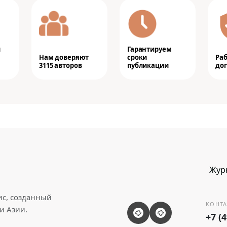
и
Гарантируем
Нам доверяют
сроки
Ра
3115 авторов
публикации
дог
Жур
ис, созданный
КОНТА
и Азии.
+7 (