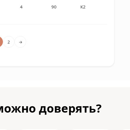
4
90
К2
2
→
можно доверять?