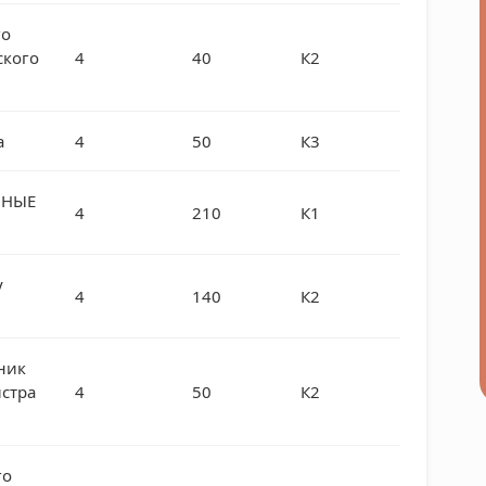
го
ского
4
40
К2
а
4
50
К3
ЬНЫЕ
4
210
К1
y
4
140
К2
ник
истра
4
50
К2
го