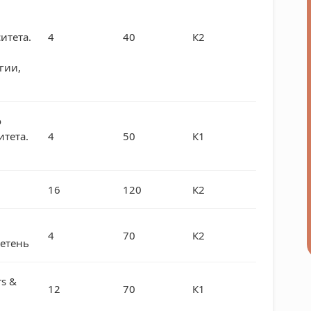
итета.
4
40
К2
гии,
о
итета.
4
50
К1
16
120
К2
4
70
К2
етень
rs &
12
70
К1