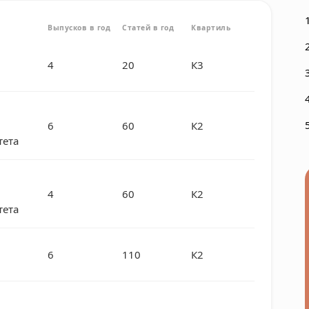
Выпусков в год
Статей в год
Квартиль
4
20
К3
6
60
К2
тета
4
60
К2
тета
6
110
К2