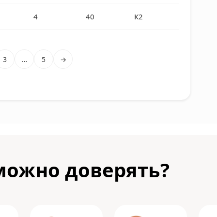
4
40
К2
3
…
5
→
можно доверять?