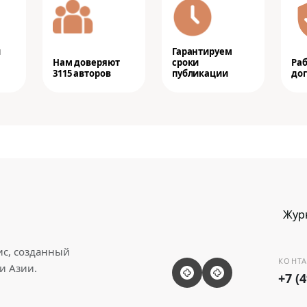
и
Гарантируем
Нам доверяют
сроки
Ра
3115 авторов
публикации
дог
Жур
ис, созданный
КОНТА
и Азии.
+7 (