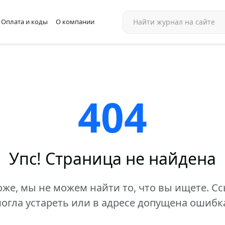
Оплата и коды
О компании
404
Упс! Страница не найдена
же, мы не можем найти то, что вы ищете. С
огла устареть или в адресе допущена ошибк