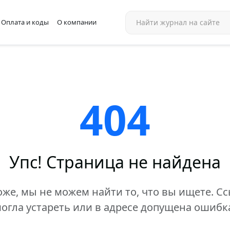
Оплата и коды
О компании
404
Упс! Страница не найдена
же, мы не можем найти то, что вы ищете. С
огла устареть или в адресе допущена ошибк