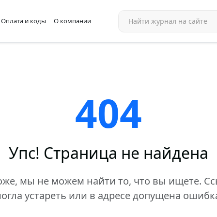
Оплата и коды
О компании
404
Упс! Страница не найдена
же, мы не можем найти то, что вы ищете. С
огла устареть или в адресе допущена ошибк