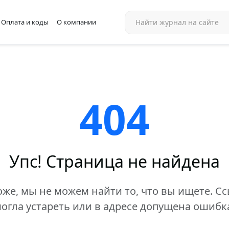
Оплата и коды
О компании
404
Упс! Страница не найдена
же, мы не можем найти то, что вы ищете. С
огла устареть или в адресе допущена ошибк