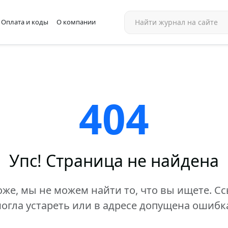
Оплата и коды
О компании
404
Упс! Страница не найдена
же, мы не можем найти то, что вы ищете. С
огла устареть или в адресе допущена ошибк