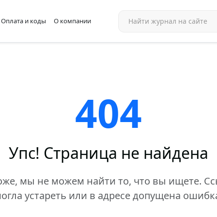
Оплата и коды
О компании
404
Упс! Страница не найдена
же, мы не можем найти то, что вы ищете. С
огла устареть или в адресе допущена ошибк