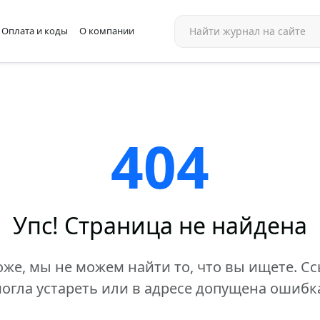
Оплата и коды
О компании
404
Упс! Страница не найдена
же, мы не можем найти то, что вы ищете. С
огла устареть или в адресе допущена ошибк