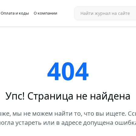
Оплата и коды
О компании
404
Упс! Страница не найдена
же, мы не можем найти то, что вы ищете. С
огла устареть или в адресе допущена ошибк