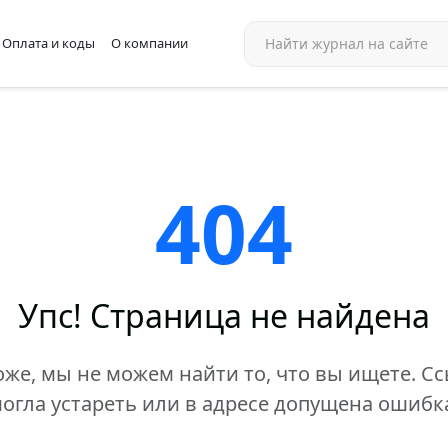
Оплата и коды
О компании
404
Упс! Страница не найдена
же, мы не можем найти то, что вы ищете. С
огла устареть или в адресе допущена ошибк