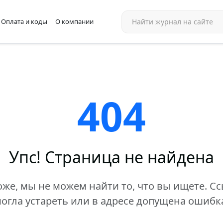
Оплата и коды
О компании
404
Упс! Страница не найдена
же, мы не можем найти то, что вы ищете. С
огла устареть или в адресе допущена ошибк