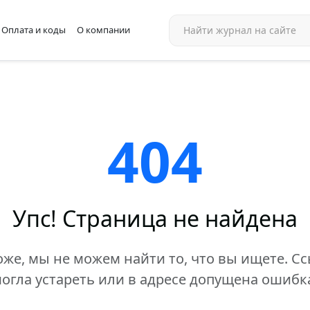
Оплата и коды
О компании
404
Упс! Страница не найдена
же, мы не можем найти то, что вы ищете. С
огла устареть или в адресе допущена ошибк