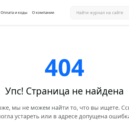
Оплата и коды
О компании
404
Упс! Страница не найдена
же, мы не можем найти то, что вы ищете. С
огла устареть или в адресе допущена ошибк