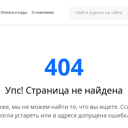
Оплата и коды
О компании
404
Упс! Страница не найдена
же, мы не можем найти то, что вы ищете. С
огла устареть или в адресе допущена ошибк