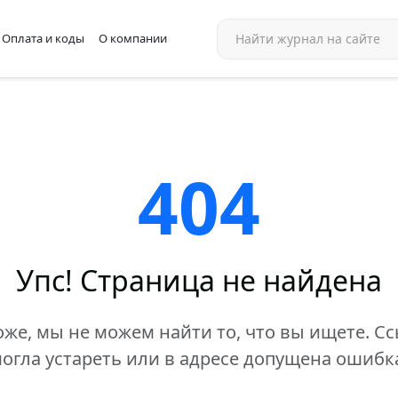
Оплата и коды
О компании
404
Упс! Страница не найдена
же, мы не можем найти то, что вы ищете. С
огла устареть или в адресе допущена ошибк