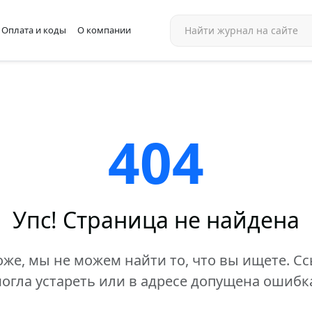
Оплата и коды
О компании
404
Упс! Страница не найдена
же, мы не можем найти то, что вы ищете. С
огла устареть или в адресе допущена ошибк