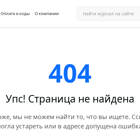
Оплата и коды
О компании
404
Упс! Страница не найдена
же, мы не можем найти то, что вы ищете. С
огла устареть или в адресе допущена ошибк