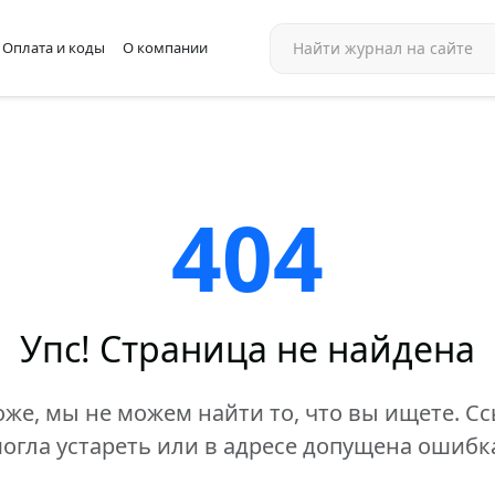
Оплата и коды
О компании
404
Упс! Страница не найдена
же, мы не можем найти то, что вы ищете. С
огла устареть или в адресе допущена ошибк