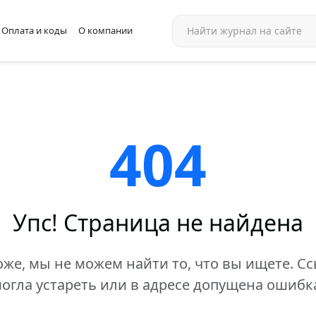
Оплата и коды
О компании
404
Упс! Страница не найдена
же, мы не можем найти то, что вы ищете. С
огла устареть или в адресе допущена ошибк