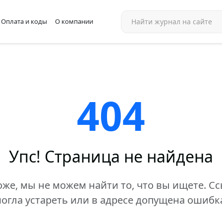
Оплата и коды
О компании
404
Упс! Страница не найдена
же, мы не можем найти то, что вы ищете. С
огла устареть или в адресе допущена ошибк