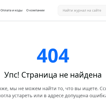
Оплата и коды
О компании
404
Упс! Страница не найдена
же, мы не можем найти то, что вы ищете. С
огла устареть или в адресе допущена ошибк