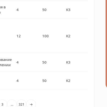
я в
4
50
К3
и
12
100
К2
ование
4
50
К3
влении
4
50
К2
3
…
321
→