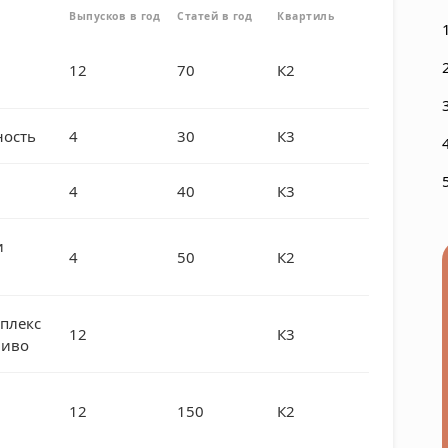
Выпусков в год
Статей в год
Квартиль
12
70
К2
ость
4
30
К3
4
40
К3
и
4
50
К2
плекс
12
К3
ливо
12
150
К2