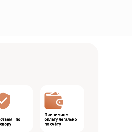
Принимаем
ботаем по
оплату легально
овору
по счёту