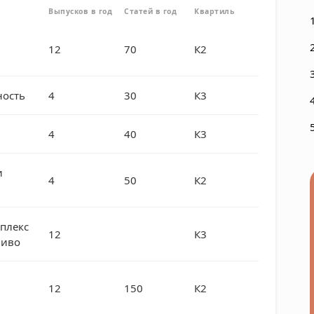
Выпусков в год
Статей в год
Квартиль
12
70
К2
ость
4
30
К3
4
40
К3
и
4
50
К2
плекс
12
К3
ливо
12
150
К2