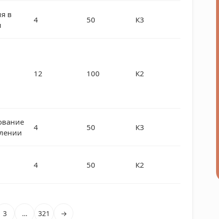
я в
4
50
К3
и
12
100
К2
ование
4
50
К3
влении
4
50
К2
3
…
321
→