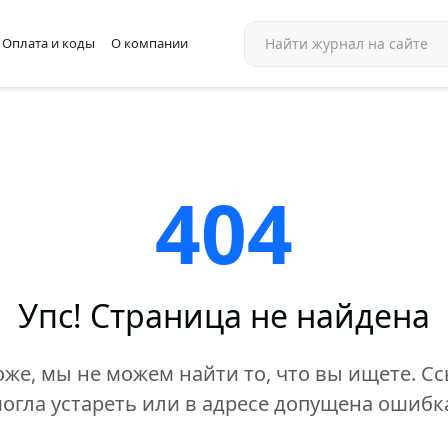
Оплата и коды
О компании
404
Упс! Страница не найдена
же, мы не можем найти то, что вы ищете. С
огла устареть или в адресе допущена ошибк