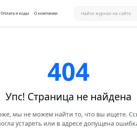
Оплата и коды
О компании
404
Упс! Страница не найдена
же, мы не можем найти то, что вы ищете. С
огла устареть или в адресе допущена ошибк