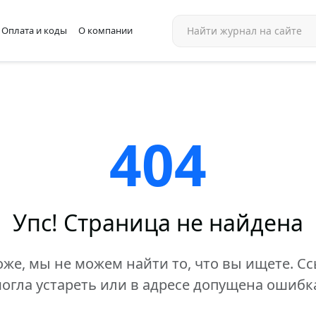
Оплата и коды
О компании
404
Упс! Страница не найдена
же, мы не можем найти то, что вы ищете. С
огла устареть или в адресе допущена ошибк