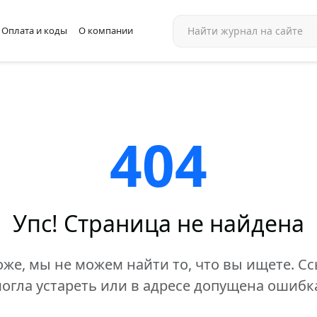
Оплата и коды
О компании
404
Упс! Страница не найдена
же, мы не можем найти то, что вы ищете. С
огла устареть или в адресе допущена ошибк