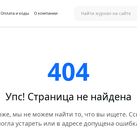
Оплата и коды
О компании
404
Упс! Страница не найдена
же, мы не можем найти то, что вы ищете. С
огла устареть или в адресе допущена ошибк