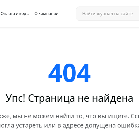
Оплата и коды
О компании
404
Упс! Страница не найдена
же, мы не можем найти то, что вы ищете. С
огла устареть или в адресе допущена ошибк