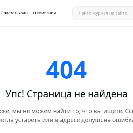
Оплата и коды
О компании
404
Упс! Страница не найдена
же, мы не можем найти то, что вы ищете. С
огла устареть или в адресе допущена ошибк