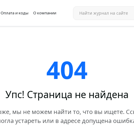
Оплата и коды
О компании
404
Упс! Страница не найдена
же, мы не можем найти то, что вы ищете. С
огла устареть или в адресе допущена ошибк