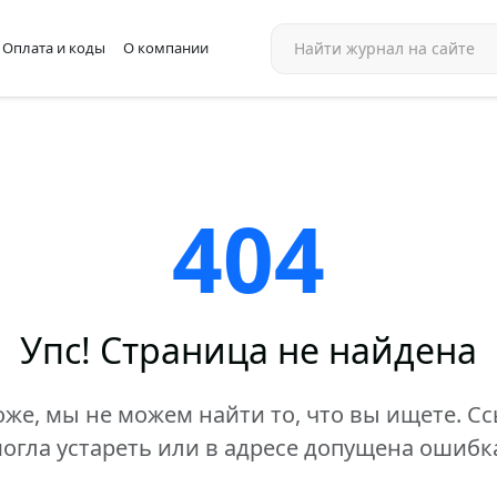
Оплата и коды
О компании
404
Упс! Страница не найдена
же, мы не можем найти то, что вы ищете. С
огла устареть или в адресе допущена ошибк