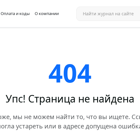
Оплата и коды
О компании
404
Упс! Страница не найдена
же, мы не можем найти то, что вы ищете. С
огла устареть или в адресе допущена ошибк